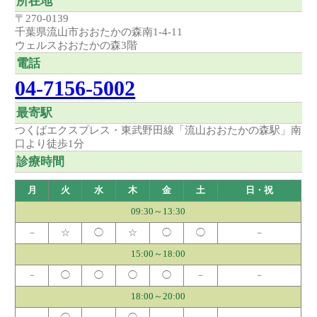
所在地
〒270-0139
千葉県流山市おおたかの森南1-4-11
ウェルスおおたかの森3階
電話
04-7156-5002
最寄駅
つくばエクスプレス・東武野田線「流山おおたかの森駅」南
口より徒歩1分
診療時間
月
火
水
木
金
土
日・祝
09:30～13:30
－
☆
◯
☆
◯
◯
－
15:00～18:00
－
◯
◯
◯
◯
－
－
18:00～20:00