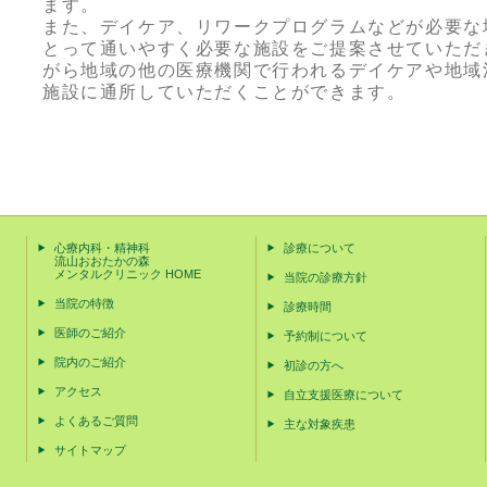
ます。
また、デイケア、リワークプログラムなどが必要な
とって通いやすく必要な施設をご提案させていただ
がら地域の他の医療機関で行われるデイケアや地域
施設に通所していただくことができます。
心療内科・精神科
診療について
流山おおたかの森
メンタルクリニック HOME
当院の診療方針
当院の特徴
診療時間
医師のご紹介
予約制について
院内のご紹介
初診の方へ
アクセス
自立支援医療について
よくあるご質問
主な対象疾患
サイトマップ